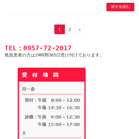
続きを読む
投
1
2
»
固
固
定
定
稿
ペ
ペ
TEL：0957-72-2017
ー
ー
の
ジ
ジ
救急患者の方は24時間365日受け付けております。
ペ
ー
ジ
送
り