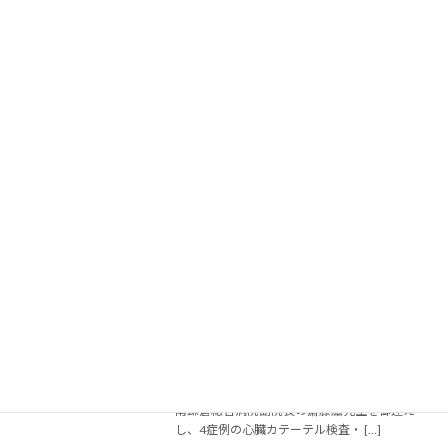
フォンテで山口笑加さんのミニコンサー
イベント
トが開催されました
2015年9月29日
平成２７年８月２５日、フォンテ１階食堂にお
いて、山口笑加さんのミニコンサートが開催さ
れました。 大型台風１５号のため予定を一日遅
らせての開催となりましたが、当日は、前日の
嵐がウソのような晴天に恵まれました。そんな
中、山口 […]
続きを読む
IZUMIKAWA LIVE 2015 が開催されまし
イベント
た
2015年9月24日
平成27年7月18日（土）泉川病院で6回目とな
ります「IZUMIKAWA LIVE 2015」が開催され
ました。 オペレーターには、世界的に有名な湘
南鎌倉総合病院副院長の齋藤滋先生を御迎え
し、4症例の心臓カテーテル検査・ […]