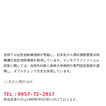
当院では日本医学放射線学会の定める仕様基準を満たしたデジタ
ルマンモグラフィ装置を導入し、５０μの微細石灰化を描出可能で
す。 また、超音波装置も最新のデジタル超音波装置で、高画質な
画像を得ることができます。
スタッフのスキルについて
当院では女性放射線技師が常勤し、日本乳がん検診精度管理中央
機構の認定技師資格を取得しています。マンモグラフィフィルム
読影に関しては、当院外科医と長崎大学病院の専門認定医師が連
携し、ダブルチェック方式を採用しています。
>> 乳がん検診Q&A
TEL：0957-72-2017
救急患者の方は24時間365日受け付けております。