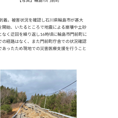
【写真】輪島市門前町
へ到着。被害状況を確認し石川県輪島市が甚大
を開始、いたるところで地震による崩壊や土砂
となく迂回を繰り返し16時頃に輪島市門前町に
での経路はなく、また門前町庁舎での状況確認
であったため現地での災害医療支援を行うこと