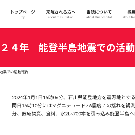
トップページ
来院される方へ
当院について
採
top
about consultation
about Our hospital
about Re
２４年 能登半島地震での活動
地震での活動報告
2024年1月1日16時06分、石川県能登地方を震源地とす
同日16時10分にはマグニチュード7.6震度７の揺れを観
分、医療物資、食料、水2L×700本を積み込み能登半島