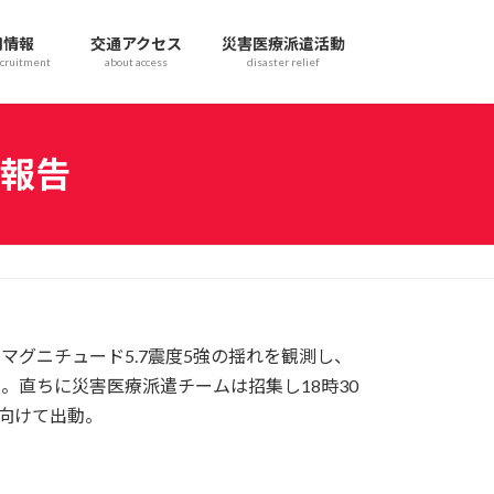
用情報
交通アクセス
災害医療派遣活動
cruitment
about access
disaster relief
報告
るマグニチュード5.7震度5強の揺れを観測し、
測。直ちに災害医療派遣チームは招集し18時30
へ向けて出動。