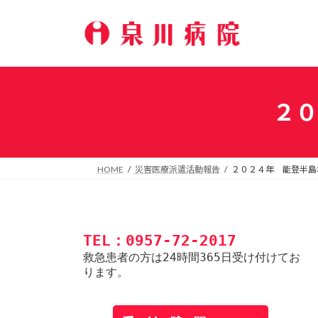
コ
ナ
ン
ビ
テ
ゲ
ン
ー
ツ
シ
へ
ョ
２０
ス
ン
キ
に
ッ
移
プ
動
HOME
災害医療派遣活動報告
２０２４年 能登半島
TEL：0957-72-2017
救急患者の方は24時間365日受け付けてお
ります。