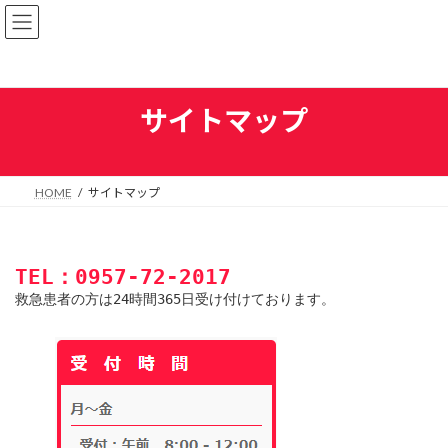
コ
ナ
ン
ビ
テ
ゲ
ン
ー
ツ
シ
へ
ョ
サイトマップ
ス
ン
キ
に
ッ
移
プ
動
HOME
サイトマップ
TEL：0957-72-2017
救急患者の方は24時間365日受け付けております。