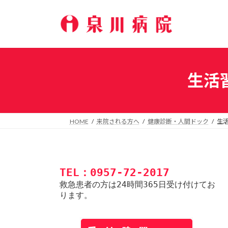
コ
ナ
ン
ビ
テ
ゲ
ン
ー
ツ
シ
へ
ョ
生活
ス
ン
キ
に
ッ
移
プ
動
HOME
来院される方へ
健康診断・人間ドック
生
TEL：0957-72-2017
救急患者の方は24時間365日受け付けてお
ります。