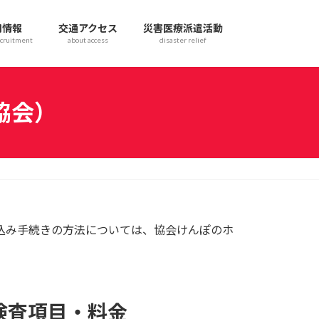
用情報
交通アクセス
災害医療派遣活動
cruitment
about access
disaster relief
協会）
込み手続きの方法については、協会けんぽのホ
検査項目・料金