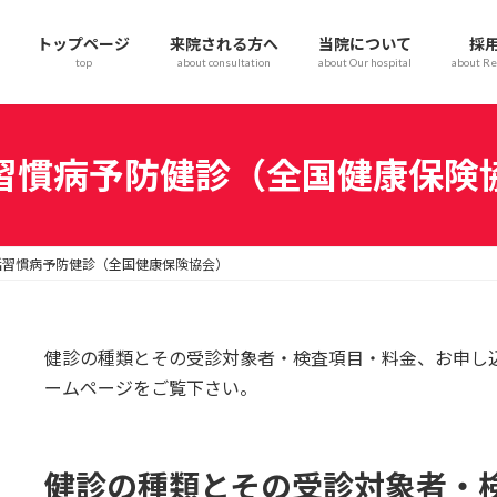
トップページ
来院される方へ
当院について
採
top
about consultation
about Our hospital
about Re
習慣病予防健診（全国健康保険
活習慣病予防健診（全国健康保険協会）
健診の種類とその受診対象者・検査項目・料金、お申し
ームページをご覧下さい。
健診の種類とその受診対象者・