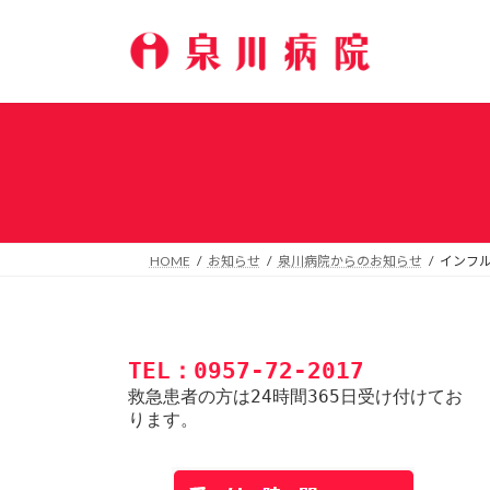
コ
ナ
ン
ビ
テ
ゲ
ン
ー
ツ
シ
へ
ョ
ス
ン
キ
に
ッ
移
プ
動
HOME
お知らせ
泉川病院からのお知らせ
インフ
TEL：0957-72-2017
救急患者の方は24時間365日受け付けてお
ります。