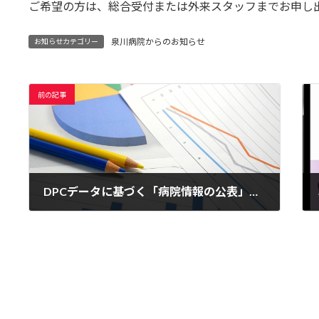
日
ご希望の方は、総合受付または外来スタッフまでお申し
時
:
泉川病院からのお知らせ
お知らせカテゴリー
前の記事
DPCデータに基づく「病院情報の公表」Webページを公開しました
2019年9月29日