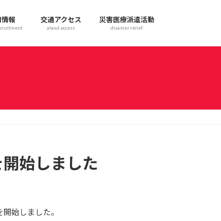
用情報
交通アクセス
災害医療派遣活動
cruitment
about access
disaster relief
を開始しました
を開始しました。