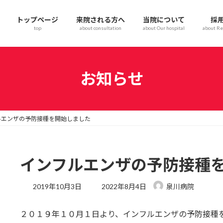
トップページ
来院される方へ
当院について
採
top
about consultation
about Our hospital
about Re
お知らせ
ルエンザの予防接種を開始しました
インフルエンザの予防接種
最
2019年10月3日
2022年8月4日
泉川病院
終
更
２０１９年１０月１日より、インフルエンザの予防接種
新